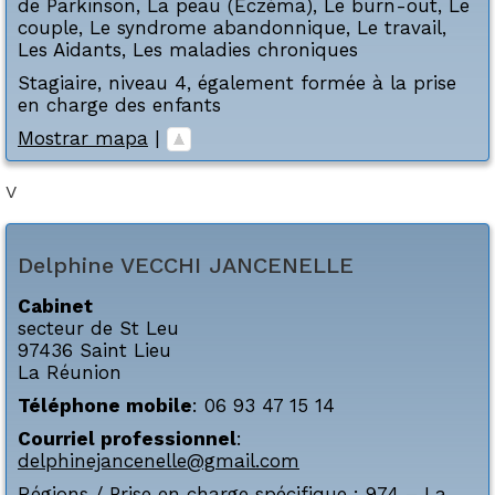
de Parkinson
,
La peau (Eczéma)
,
Le burn-out
,
Le
couple
,
Le syndrome abandonnique
,
Le travail
,
Les Aidants
,
Les maladies chroniques
Stagiaire, niveau 4, également formée à la prise
en charge des enfants
Mostrar mapa
|
V
Delphine
VECCHI JANCENELLE
Cabinet
secteur de St Leu
97436
Saint Lieu
La Réunion
Téléphone mobile
:
06 93 47 15 14
Courriel professionnel
:
delphinejancenelle@gmail.com
Régions / Prise en charge spécifique :
974 – La