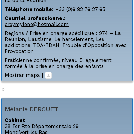
Ile de la Réunion
Téléphone mobile
:
+33 (0)6 92 76 27 65
Courriel professionnel
:
creymylene@hotmail.com
Régions / Prise en charge spécifique :
974 – La
Réunion
,
L'autisme
,
Le harcèlement
,
Les
addictions
,
TDA/TDAH
,
Trouble d’Opposition avec
Provocation
Praticienne confirmée, niveau 5, également
formée à la prise en charge des enfants
Mostrar mapa
|
D
Mélanie
DEROUET
Cabinet
28 Ter Rte Départementale 29
Mont Vert les Bas