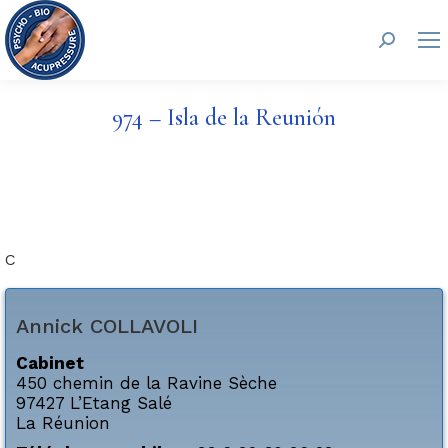
Buscar:
974 – Isla de la Reunión
C
Annick
COLLAVOLI
Cabinet
450 chemin de la Ravine Sèche
97427
L’Etang Salé
La Réunion