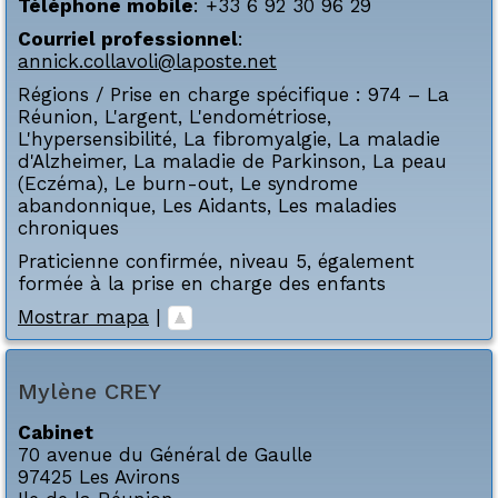
Téléphone mobile
:
+33 6 92 30 96 29
Courriel professionnel
:
annick.collavoli@laposte.net
Régions / Prise en charge spécifique :
974 – La
Réunion
,
L'argent
,
L'endométriose
,
L'hypersensibilité
,
La fibromyalgie
,
La maladie
d'Alzheimer
,
La maladie de Parkinson
,
La peau
(Eczéma)
,
Le burn-out
,
Le syndrome
abandonnique
,
Les Aidants
,
Les maladies
chroniques
Praticienne confirmée, niveau 5, également
formée à la prise en charge des enfants
Mostrar mapa
|
Mylène
CREY
Cabinet
70 avenue du Général de Gaulle
97425
Les Avirons