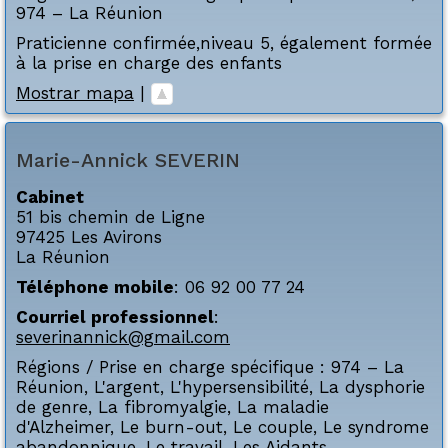
974 – La Réunion
Praticienne confirmée,niveau 5, également formée
à la prise en charge des enfants
Mostrar mapa
|
Marie-Annick
SEVERIN
Cabinet
51 bis chemin de Ligne
97425
Les Avirons
La Réunion
Téléphone mobile
:
06 92 00 77 24
Courriel professionnel
:
severinannick@gmail.com
Régions / Prise en charge spécifique :
974 – La
Réunion
,
L'argent
,
L'hypersensibilité
,
La dysphorie
de genre
,
La fibromyalgie
,
La maladie
d'Alzheimer
,
Le burn-out
,
Le couple
,
Le syndrome
abandonnique
,
Le travail
,
Les Aidants