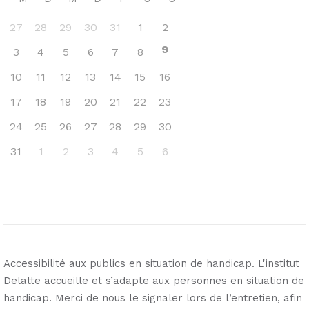
27
28
29
30
31
1
2
9
3
4
5
6
7
8
10
11
12
13
14
15
16
17
18
19
20
21
22
23
24
25
26
27
28
29
30
31
1
2
3
4
5
6
Accessibilité aux publics en situation de handicap. L'institut
Delatte accueille et s’adapte aux personnes en situation de
handicap. Merci de nous le signaler lors de l’entretien, afin