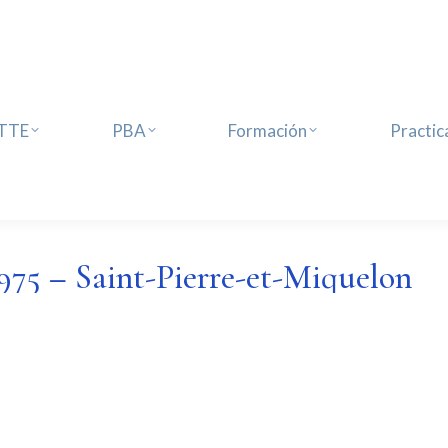
TE
PBA
Formación
Practica
ATTE
PBA
Formación
Practic
975 – Saint-Pierre-et-Miquelon