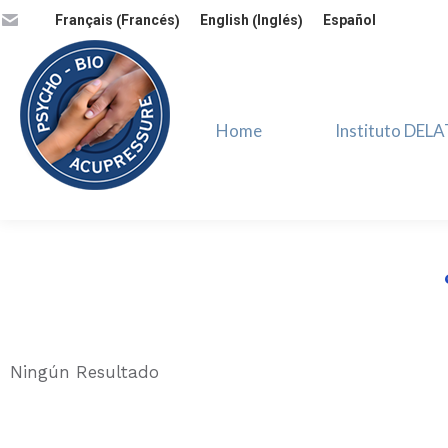
Francés
Inglés
Français
English
Español
(
)
(
)
Home
Instituto DELAT
Home
Instituto DEL
Ningún Resultado