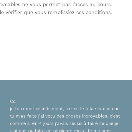
réalables ne vous permet pas l’accès au cours.
e vérifier que vous remplissiez ces conditions.
Cc,
Bons
je te remercie infiniment, car suite à la séance que
ur
J ai
tu m’as faite j’ai vécu des choses incroyables, c’est
nnent
hier
comme si en 4 jours j’avais réussi à faire ce que je
tes 
n’ai pas pu faire en plusieurs mois. Je me sens