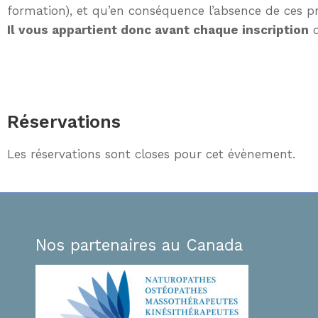
formation), et qu’en conséquence l’absence de ces p
Il vous appartient donc avant chaque inscription
d
Réservations
Les réservations sont closes pour cet évènement.
Nos partenaires au Canada
Bonsoir Faïrouz,
Je souhaitais réitérer cet Immense MERCI po
ces 3 jours d’EVP , riches, intenses et qui réso
utôt remuée.
beaucoup en ce moment en raison des