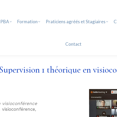
PBA
Formation
Praticiens agréés et Stagiaires
Ca
Contact
 PBA
Formation
Praticiens agréés et Stagiaires
C
Contact
upervision 1 théorique en visioc
 visioconférence
 visioconférence,