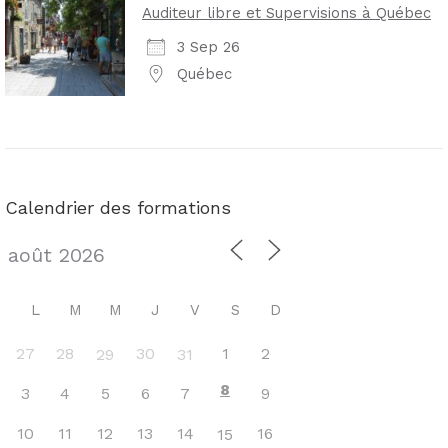
Auditeur libre et Supervisions à Québec
3 Sep 26
Québec
Calendrier des formations
L
M
M
J
V
S
D
27
28
30
1
2
29
31
8
3
4
5
6
7
9
10
11
12
13
14
16
15