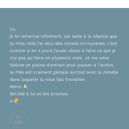
Cc,
Bons
je te remercie infiniment, car suite à la séance que
ur
J ai
tu m’as faite j’ai vécu des choses incroyables, c’est
nnent
hier
comme si en 4 jours j’avais réussi à faire ce que je
tes 
n’ai pas pu faire en plusieurs mois. Je me sens
en
que 
libérée et pleine d’entrain pour passer à l’action.
chaq
la PBA est vraiment géniale surtout avec la minutie
diff
, que
dans laquelle tu nous fais travailler.
pers
ces
Merci
aime
Bel été à toi et tes proches
de 
A
nt
Trè
Je t
À tr