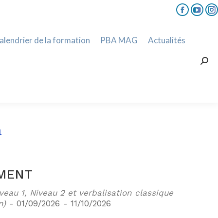
lendrier de la formation
PBA MAG
Actualités
Faceboo
YouT
I
Rec
page
page
p
alendrier de la formation
PBA MAG
Actualités
opens
open
o
in
in
i
Rec
new
new
n
window
wind
w
a
MENT
veau 1, Niveau 2 et verbalisation classique
n)
- 01/09/2026 - 11/10/2026