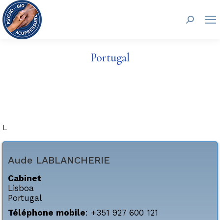
Recherc
Portugal
L
Aude
LABLANCHERIE
Cabinet
Lisboa
Portugal
Téléphone mobile
:
+351 927 600 121