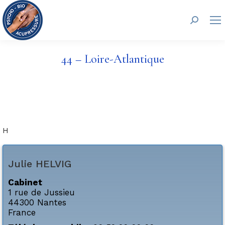
Recherc
44 – Loire-Atlantique
H
Julie
HELVIG
Cabinet
1 rue de Jussieu
44300
Nantes
France