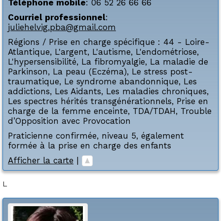
Téléphone mobile
:
06 52 26 66 66
Courriel professionnel
:
juliehelvig.pba@gmail.com
Régions / Prise en charge spécifique :
44 - Loire-
Atlantique
,
L'argent
,
L'autisme
,
L'endométriose
,
L'hypersensibilité
,
La fibromyalgie
,
La maladie de
Parkinson
,
La peau (Eczéma)
,
Le stress post-
traumatique
,
Le syndrome abandonnique
,
Les
addictions
,
Les Aidants
,
Les maladies chroniques
,
Les spectres hérités transgénérationnels
,
Prise en
charge de la femme enceinte
,
TDA/TDAH
,
Trouble
d’Opposition avec Provocation
Praticienne confirmée, niveau 5, également
formée à la prise en charge des enfants
Afficher la carte
|
L