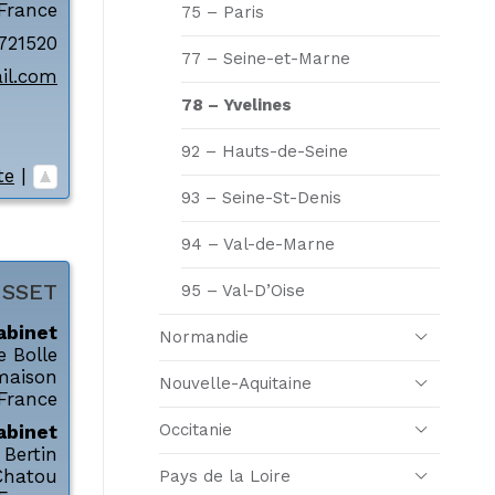
France
75 – Paris
721520
77 – Seine-et-Marne
il.com
78 – Yvelines
92 – Hauts-de-Seine
te
|
93 – Seine-St-Denis
94 – Val-de-Marne
SSET
95 – Val-D’Oise
abinet
Normandie
 Bolle
maison
Nouvelle-Aquitaine
France
Occitanie
abinet
Bertin
Chatou
Pays de la Loire