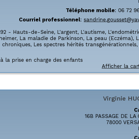
Téléphone mobile
:
06 72 9
Courriel professionnel
:
sandrine.gousset@yav
,
92 - Hauts-de-Seine
,
L'argent
,
L'autisme
,
L'endométri
zheimer
,
La maladie de Parkinson
,
La peau (Eczéma)
,
L
s chroniques
,
Les spectres hérités transgénérationnels
,
à la prise en charge des enfants
Afficher la car
Virginie
HU
C
16B PASSAGE DE LA
78000
VERS
C