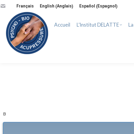
Accueil
L’Institut DELATTE
La 
Anglais
Espagnol
Français
English
Español
(
)
(
)
Accueil
L’Institut DELATTE
La
B