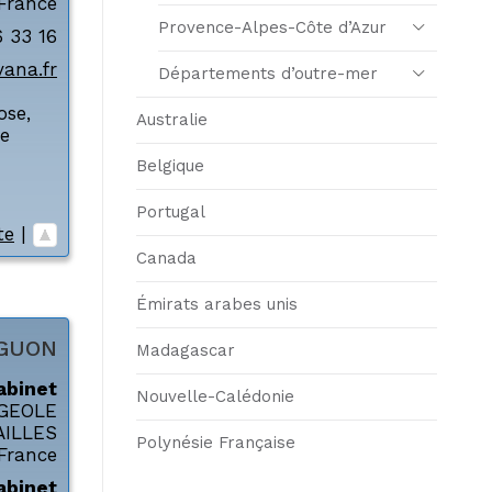
France
Provence-Alpes-Côte d’Azur
6 33 16
ana.fr
Départements d’outre-mer
ose
,
Australie
e
Belgique
Portugal
te
|
Canada
Émirats arabes unis
GUON
Madagascar
abinet
Nouvelle-Calédonie
 GEOLE
AILLES
Polynésie Française
France
abinet