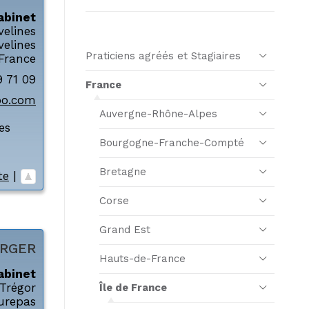
abinet
velines
velines
Praticiens agréés et Stagiaires
France
9 71 09
France
oo.com
Auvergne-Rhône-Alpes
es
Bourgogne-Franche-Compté
Bretagne
te
|
Corse
Grand Est
RGER
Hauts-de-France
abinet
Trégor
Île de France
urepas