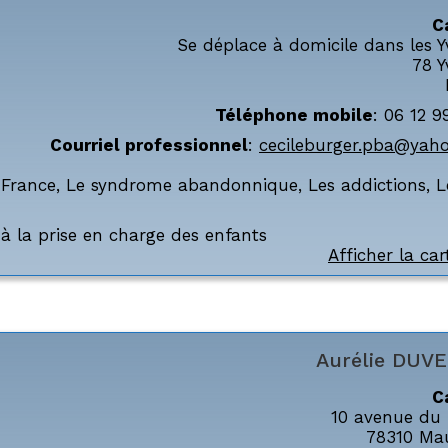
C
Se déplace à domicile dans les Y
78
Y
Téléphone mobile
:
06 12 9
Courriel professionnel
:
cecileburger.pba@yah
,
France
,
Le syndrome abandonnique
,
Les addictions
,
L
à la prise en charge des enfants
Afficher la car
Aurélie
DUVE
C
10 avenue du 
78310
Ma