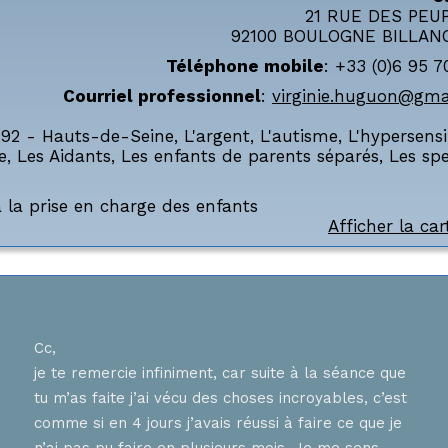
21 RUE DES PEU
92100
BOULOGNE BILLAN
Téléphone mobile
:
+33 (0)6 95 7
Courriel professionnel
:
virginie.huguon@gma
,
92 - Hauts-de-Seine
,
L'argent
,
L'autisme
,
L'hypersensi
e
,
Les Aidants
,
Les enfants de parents séparés
,
Les spe
 la prise en charge des enfants
Afficher la car
Cc,
Bons
je te remercie infiniment, car suite à la séance que
ur
J ai
tu m’as faite j’ai vécu des choses incroyables, c’est
nnent
hier
comme si en 4 jours j’avais réussi à faire ce que je
tes 