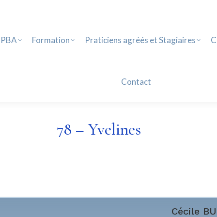
PBA
Formation
Praticiens agréés et Stagiaires
Ca
Contact
 PBA
Formation
Praticiens agréés et Stagiaires
C
Contact
78 – Yvelines
Cécile
BU