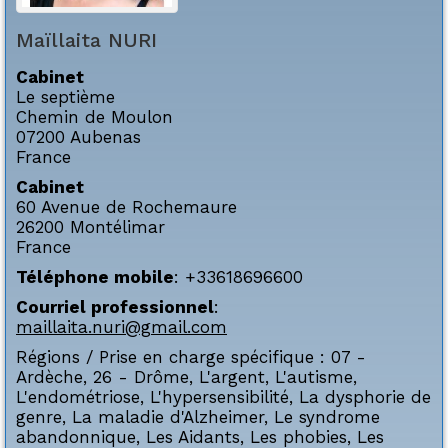
Maïllaita
NURI
Cabinet
Le septième
Chemin de Moulon
07200
Aubenas
France
Cabinet
60 Avenue de Rochemaure
26200
Montélimar
France
Téléphone mobile
:
+33618696600
Courriel professionnel
:
maillaita.nuri@gmail.com
Régions / Prise en charge spécifique :
07 -
Ardèche
,
26 - Drôme
,
L'argent
,
L'autisme
,
L'endométriose
,
L'hypersensibilité
,
La dysphorie de
genre
,
La maladie d'Alzheimer
,
Le syndrome
abandonnique
,
Les Aidants
,
Les phobies
,
Les