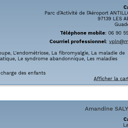
C
Parc d’Activité de l’Aéroport ANTI
97139
LES A
Guad
Téléphone mobile
:
06 90 5
Courriel professionnel
:
vpln@m
oupe
,
L'endométriose
,
La fibromyalgie
,
La maladie de
atique
,
Le syndrome abandonnique
,
Les maladies
n charge des enfants
Afficher la car
Amandine
SAL
C
La