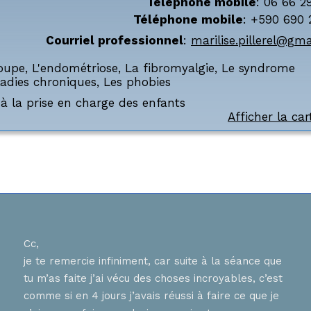
Téléphone mobile
:
06 66 2
Téléphone mobile
:
+590 690 
Courriel professionnel
:
marilise.pillerel@gm
oupe
,
L'endométriose
,
La fibromyalgie
,
Le syndrome
adies chroniques
,
Les phobies
à la prise en charge des enfants
Afficher la car
Cc,
Bons
je te remercie infiniment, car suite à la séance que
ur
J ai
tu m’as faite j’ai vécu des choses incroyables, c’est
nnent
hier
comme si en 4 jours j’avais réussi à faire ce que je
tes 