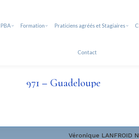
PBA
Formation
Praticiens agréés et Stagiaires
Ca
Contact
 PBA
Formation
Praticiens agréés et Stagiaires
C
Contact
971 – Guadeloupe
Véronique
LANFROID 