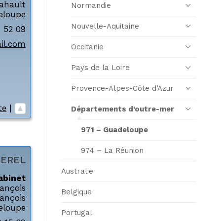
ahault
Normandie
eloupe
Nouvelle-Aquitaine
5 52 09
il.com
Occitanie
Pays de la Loire
Provence-Alpes-Côte d’Azur
te
|
Départements d’outre-mer
971 – Guadeloupe
974 – La Réunion
LEREL
Australie
abinet
rançois
Belgique
rançois
eloupe
Portugal