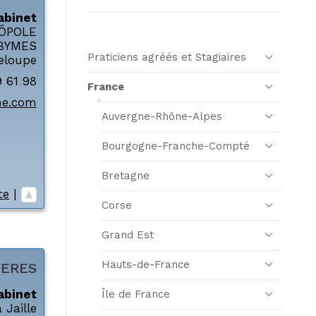
abinet
LLÔPOLE
BYMES
Praticiens agréés et Stagiaires
eloupe
9 61 98
France
e.com
Auvergne-Rhône-Alpes
Bourgogne-Franche-Compté
Bretagne
te
|
Corse
Grand Est
Hauts-de-France
YERES
abinet
Île de France
 Jaille