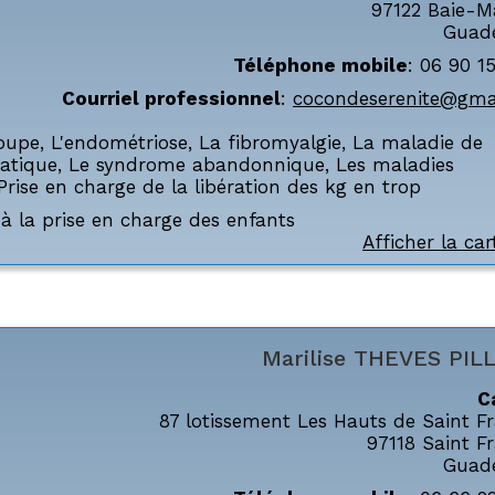
97122
Baie-M
Guad
Téléphone mobile
:
06 90 1
Courriel professionnel
:
cocondeserenite@gma
oupe
,
L'endométriose
,
La fibromyalgie
,
La maladie de
atique
,
Le syndrome abandonnique
,
Les maladies
Prise en charge de la libération des kg en trop
à la prise en charge des enfants
Afficher la car
Marilise
THEVES PIL
C
87 lotissement Les Hauts de Saint F
97118
Saint F
Guad