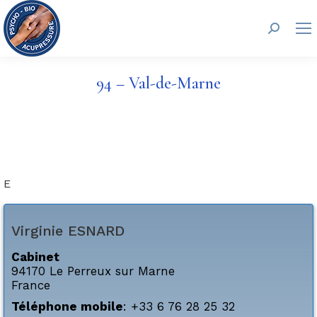
Recherc
94 – Val-de-Marne
E
Virginie
ESNARD
Cabinet
94170
Le Perreux sur Marne
France
Téléphone mobile
:
+33 6 76 28 25 32