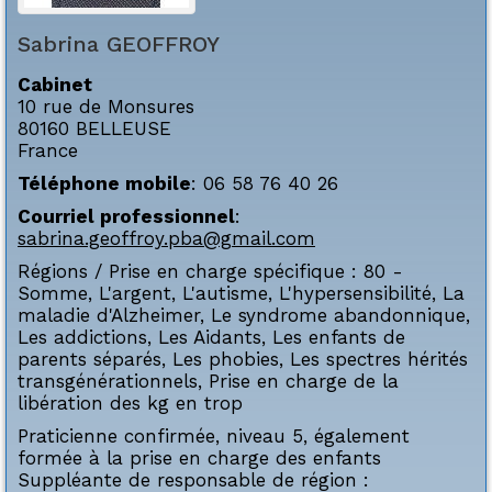
Sabrina
GEOFFROY
Cabinet
10 rue de Monsures
80160
BELLEUSE
France
Téléphone mobile
:
06 58 76 40 26
Courriel professionnel
:
sabrina.geoffroy.pba@gmail.com
Régions / Prise en charge spécifique :
80 -
Somme
,
L'argent
,
L'autisme
,
L'hypersensibilité
,
La
maladie d'Alzheimer
,
Le syndrome abandonnique
,
Les addictions
,
Les Aidants
,
Les enfants de
parents séparés
,
Les phobies
,
Les spectres hérités
transgénérationnels
,
Prise en charge de la
libération des kg en trop
Praticienne confirmée, niveau 5, également
formée à la prise en charge des enfants
Suppléante de responsable de région :