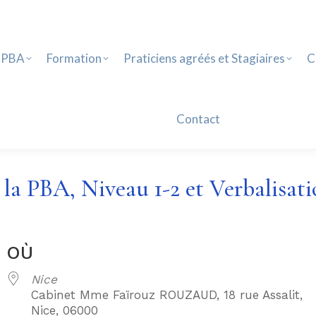
PBA
Formation
Praticiens agréés et Stagiaires
Ca
Contact
 PBA
Formation
Praticiens agréés et Stagiaires
C
Contact
la PBA, Niveau 1-2 et Verbalisati
OÙ
Nice
Cabinet Mme Faïrouz ROUZAUD, 18 rue Assalit,
Nice, 06000