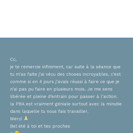
Cc,
Bons
je te remercie infiniment, car suite à la séance que
ur
J ai
tu m’as faite j’ai vécu des choses incroyables, c’est
nnent
hier
comme si en 4 jours j’avais réussi à faire ce que je
tes 
n’ai pas pu faire en plusieurs mois. Je me sens
en
que 
libérée et pleine d’entrain pour passer à l’action.
chaq
la PBA est vraiment géniale surtout avec la minutie
diff
, que
dans laquelle tu nous fais travailler.
pers
ces
Merci
aime
Bel été à toi et tes proches
de 