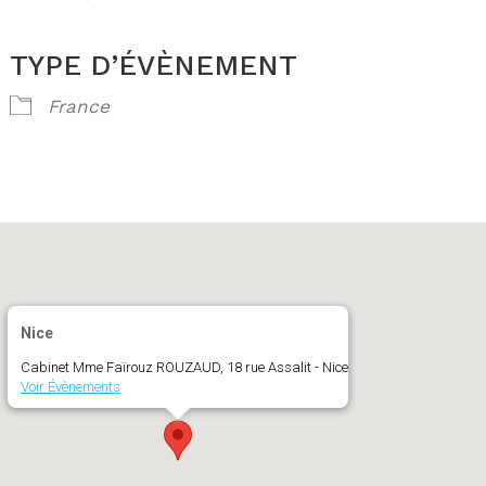
TYPE D’ÉVÈNEMENT
ogle
iCalendar
France
Nice
Cabinet Mme Faïrouz ROUZAUD, 18 rue Assalit - Nice
Voir Évènements