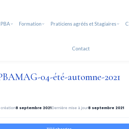
PBA
Formation
Praticiens agréés et Stagiaires
Ca
Contact
 PBA
Formation
Praticiens agréés et Stagiaires
C
Contact
PBAMAG-04-été-automne-2021
 création
8 septembre 2021
Dernière mise à jour
8 septembre 2021