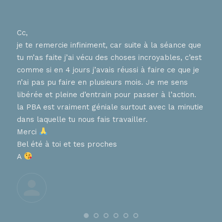
Cc,
Bons
je te remercie infiniment, car suite à la séance que
ur
J ai
tu m’as faite j’ai vécu des choses incroyables, c’est
nnent
hier
comme si en 4 jours j’avais réussi à faire ce que je
tes 
n’ai pas pu faire en plusieurs mois. Je me sens
en
que 
libérée et pleine d’entrain pour passer à l’action.
chaq
la PBA est vraiment géniale surtout avec la minutie
diff
, que
dans laquelle tu nous fais travailler.
pers
ces
Merci
aime
Bel été à toi et tes proches
de 
A
nt
Trè
Je t
À tr