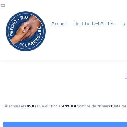
Accueil
L’Institut DELATTE
La 
Accueil
L’Institut DELATTE
La
Télécharger
2490
Taille du fichier
4.12 MB
Nombre de fichiers
1
Date de