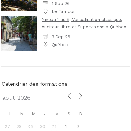
1 Sep 26
Le Tampon
Niveau 1 au 5, Verbalisation classique,
Auditeur libre et Supervisions à Québec
3 Sep 26
Québec
Calendrier des formations
L
M
M
J
V
S
D
27
28
30
1
2
29
31