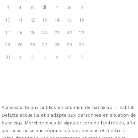
6
3
4
5
7
8
9
10
11
12
13
14
16
15
17
18
19
20
22
21
23
24
25
26
27
28
29
30
31
2
4
5
6
1
3
Accessibilité aux publics en situation de handicap. L'institut
Delatte accueille et s’adapte aux personnes en situation de
handicap. Merci de nous le signaler lors de l’entretien, afin
que nous puissions répondre à vos besoins et mettre à