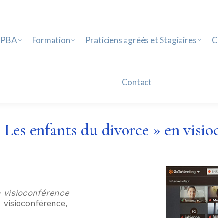
PBA
Formation
Praticiens agréés et Stagiaires
Ca
Contact
 PBA
Formation
Praticiens agréés et Stagiaires
C
Contact
Les enfants du divorce » en visio
 visioconférence
 visioconférence,