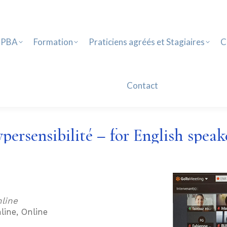
PBA
Formation
Praticiens agréés et Stagiaires
Ca
Contact
 PBA
Formation
Praticiens agréés et Stagiaires
C
Contact
sensibilité – for English speaker
line
line, Online