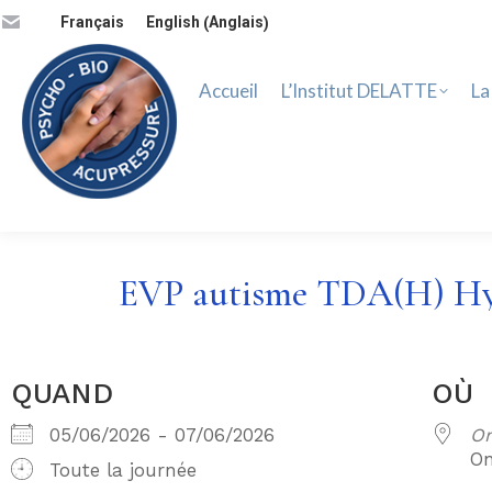
Accueil
L’Institut DELATTE
La 
Anglais
Français
English
(
)
Accueil
L’Institut DELATTE
La
EVP autisme TDA(H) Hyper
QUAND
OÙ
05/06/2026 - 07/06/2026
On
On
Toute la journée