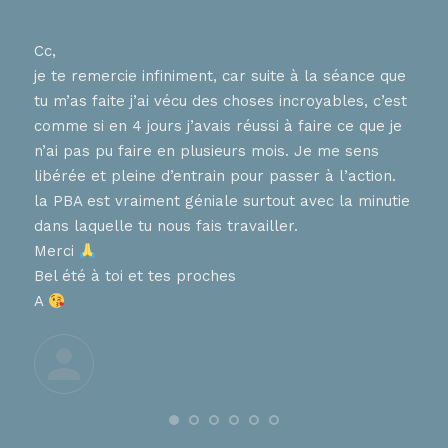
Cc,
Bons
je te remercie infiniment, car suite à la séance que
ur
J ai
tu m’as faite j’ai vécu des choses incroyables, c’est
nnent
hier
comme si en 4 jours j’avais réussi à faire ce que je
tes 
n’ai pas pu faire en plusieurs mois. Je me sens
en
que 
libérée et pleine d’entrain pour passer à l’action.
chaq
la PBA est vraiment géniale surtout avec la minutie
diff
, que
dans laquelle tu nous fais travailler.
pers
ces
Merci
aime
Bel été à toi et tes proches
de 
A
nt
Trè
Je t
À tr