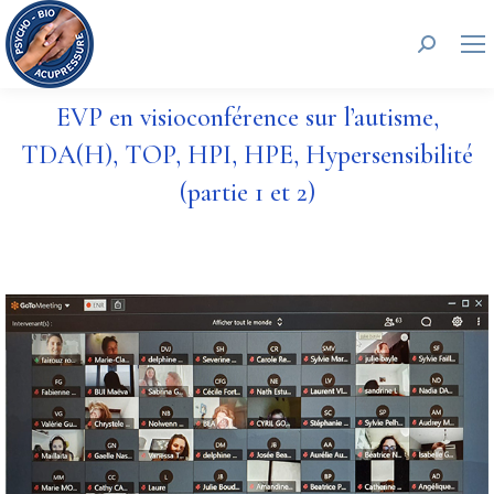
Recherc
EVP en visioconférence sur l’autisme,
TDA(H), TOP, HPI, HPE, Hypersensibilité
(partie 1 et 2)