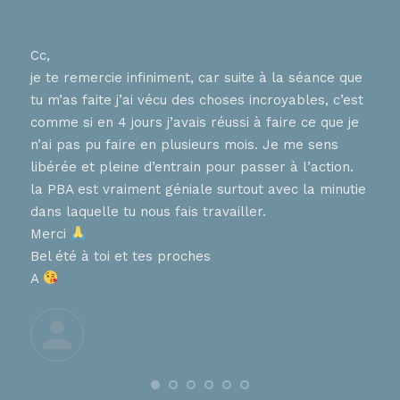
Cc,
Bons
je te remercie infiniment, car suite à la séance que
ur
J ai
tu m’as faite j’ai vécu des choses incroyables, c’est
nnent
hier
comme si en 4 jours j’avais réussi à faire ce que je
tes 
n’ai pas pu faire en plusieurs mois. Je me sens
en
que 
libérée et pleine d’entrain pour passer à l’action.
chaq
la PBA est vraiment géniale surtout avec la minutie
diff
, que
dans laquelle tu nous fais travailler.
pers
ces
Merci
aime
Bel été à toi et tes proches
de 
A
nt
Trè
Je t
À tr