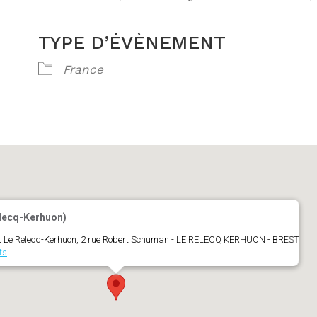
TYPE D’ÉVÈNEMENT
ogle
iCalendar
France
elecq-Kerhuon)
est Le Relecq-Kerhuon, 2 rue Robert Schuman - LE RELECQ KERHUON - BREST
ts