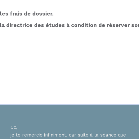
les frais de dossier.
la directrice des études à condition de réserver son
Cc,
Bons
je te remercie infiniment, car suite à la séance que
ur
J ai