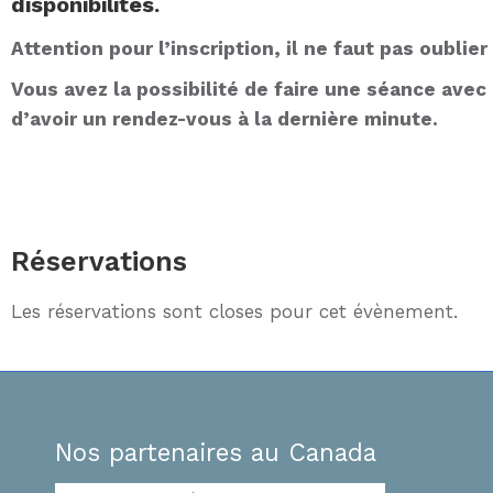
disponibilités.
Attention pour l’inscription, il ne faut pas oublier 
Vous avez la possibilité de faire une séance avec 
d’avoir un rendez-vous à la dernière minute.
Réservations
Les réservations sont closes pour cet évènement.
Nos partenaires au Canada
Bonsoir Faïrouz,
Je souhaitais réitérer cet Immense MERCI po