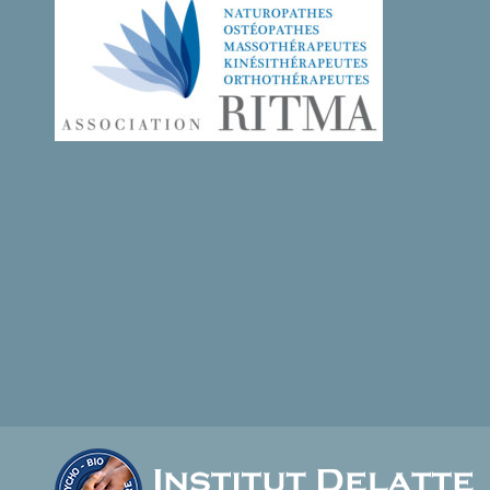
ces 3 jours d’EVP , riches, intenses et qui réso
utôt remuée.
beaucoup en ce moment en raison des
problématiques des personnes que j’accueille 
, en allant
séance depuis quelques temps !
te au
Quelle idée magnifique et quelle belle initiative
ce jour où tu as commencé à mettre en place 
uillard, bien
EVP!
Je te remercie de continuer à m’apporter auta
ar la fenêtre,
dans mes cheminements personnels et
ien au chaud
professionnels !
Je te souhaite une belle soirée et t’embrasse
 lumière avec
C.
tu nous a
C.
ette