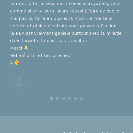
tu m’as faite j’ai vécu des choses incroyables, c’est
nnent
hier
comme si en 4 jours j’avais réussi à faire ce que je
tes 
n’ai pas pu faire en plusieurs mois. Je me sens
en
que 
libérée et pleine d’entrain pour passer à l’action.
chaq
la PBA est vraiment géniale surtout avec la minutie
diff
, que
dans laquelle tu nous fais travailler.
pers
ces
Merci
aime
Bel été à toi et tes proches
de 
A
nt
Trè
Je t
À tr