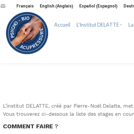
Accueil
L’Institut DELATTE
La 
Anglais
Espagnol
Français
English
Español
Deut
(
)
(
)
Accueil
L’Institut DELATTE
La
L’institut DELATTE, créé par Pierre-Noël Delatte, m
Vous trouverez ci-dessous la liste des stages en cour
COMMENT FAIRE
?