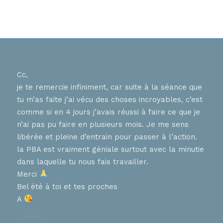
Cc,
Bons
je te remercie infiniment, car suite à la séance que
ur
J ai
tu m’as faite j’ai vécu des choses incroyables, c’est
nnent
hier
comme si en 4 jours j’avais réussi à faire ce que je
tes 
n’ai pas pu faire en plusieurs mois. Je me sens
en
que 
libérée et pleine d’entrain pour passer à l’action.
chaq
la PBA est vraiment géniale surtout avec la minutie
diff
, que
dans laquelle tu nous fais travailler.
pers
ces
Merci
aime
Bel été à toi et tes proches
de 
A
nt
Trè