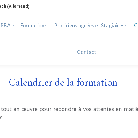
PBA
Formation
Praticiens agréés et Stagiaires
Ca
Allemand
sch
(
)
Contact
 PBA
Formation
Praticiens agréés et Stagiaires
C
Contact
Calendrier de la formation
et tout en œuvre pour répondre à vos attentes en mati
s.