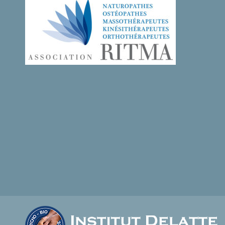
ces 3 jours d’EVP , riches, intenses et qui réso
utôt remuée.
beaucoup en ce moment en raison des
problématiques des personnes que j’accueille 
, en allant
séance depuis quelques temps !
te au
Quelle idée magnifique et quelle belle initiative
ce jour où tu as commencé à mettre en place 
uillard, bien
EVP!
Je te remercie de continuer à m’apporter auta
ar la fenêtre,
dans mes cheminements personnels et
ien au chaud
professionnels !
Je te souhaite une belle soirée et t’embrasse
 lumière avec
C.
tu nous a
C.
ette