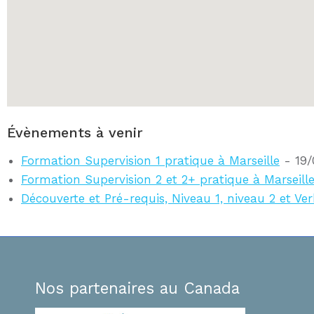
Évènements à venir
Formation Supervision 1 pratique à Marseille
- 19/
Formation Supervision 2 et 2+ pratique à Marseill
Découverte et Pré-requis, Niveau 1, niveau 2 et Ver
Nos partenaires au Canada
Bonsoir Faïrouz,
Je souhaitais réitérer cet Immense MERCI po