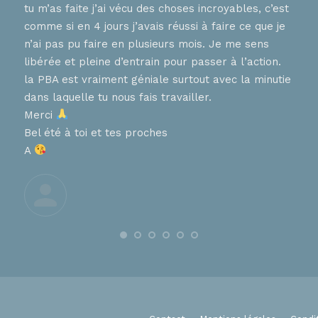
tu m’as faite j’ai vécu des choses incroyables, c’est
nnent
hier
comme si en 4 jours j’avais réussi à faire ce que je
tes 
n’ai pas pu faire en plusieurs mois. Je me sens
en
que 
libérée et pleine d’entrain pour passer à l’action.
chaq
la PBA est vraiment géniale surtout avec la minutie
diff
, que
dans laquelle tu nous fais travailler.
pers
ces
Merci
aime
Bel été à toi et tes proches
de 
A
nt
Trè
Je t
À tr