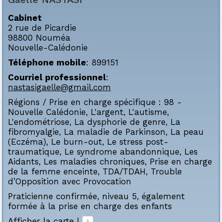
Cabinet
2 rue de Picardie
98800
Nouméa
Nouvelle-Calédonie
Téléphone mobile
:
899151
Courriel professionnel
:
nastasigaelle@gmail.com
Régions / Prise en charge spécifique :
98 -
Nouvelle Calédonie
,
L'argent
,
L'autisme
,
L'endométriose
,
La dysphorie de genre
,
La
fibromyalgie
,
La maladie de Parkinson
,
La peau
(Eczéma)
,
Le burn-out
,
Le stress post-
traumatique
,
Le syndrome abandonnique
,
Les
Aidants
,
Les maladies chroniques
,
Prise en charge
de la femme enceinte
,
TDA/TDAH
,
Trouble
d’Opposition avec Provocation
Praticienne confirmée, niveau 5, également
formée à la prise en charge des enfants
Afficher la carte
|