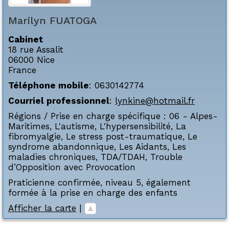
Marilyn
FUATOGA
Cabinet
18 rue Assalit
06000
Nice
France
Téléphone mobile
:
0630142774
Courriel professionnel
:
lynkine@hotmail.fr
Régions / Prise en charge spécifique :
06 - Alpes-
Maritimes
,
L'autisme
,
L'hypersensibilité
,
La
fibromyalgie
,
Le stress post-traumatique
,
Le
syndrome abandonnique
,
Les Aidants
,
Les
maladies chroniques
,
TDA/TDAH
,
Trouble
d’Opposition avec Provocation
Praticienne confirmée, niveau 5, également
formée à la prise en charge des enfants
Afficher la carte
|