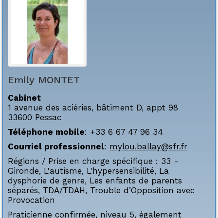
Emily
MONTET
Cabinet
1 avenue des aciéries, bâtiment D, appt 98
33600
Pessac
Téléphone mobile
:
+33 6 67 47 96 34
Courriel professionnel
:
mylou.ballay@sfr.fr
Régions / Prise en charge spécifique :
33 -
Gironde
,
L'autisme
,
L'hypersensibilité
,
La
dysphorie de genre
,
Les enfants de parents
séparés
,
TDA/TDAH
,
Trouble d’Opposition avec
Provocation
Praticienne confirmée, niveau 5, également