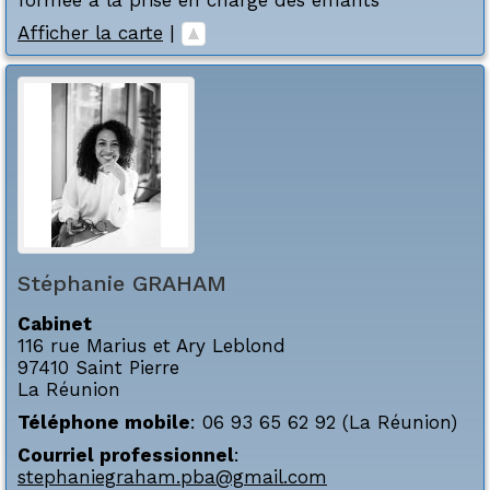
formée à la prise en charge des enfants
Afficher la carte
|
Stéphanie
GRAHAM
Cabinet
116 rue Marius et Ary Leblond
97410
Saint Pierre
La Réunion
Téléphone mobile
:
06 93 65 62 92 (La Réunion)
Courriel professionnel
:
stephaniegraham.pba@gmail.com