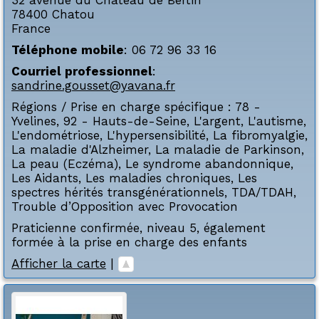
32 avenue du Château de Bertin
78400
Chatou
France
Téléphone mobile
:
06 72 96 33 16
Courriel professionnel
:
sandrine.gousset@yavana.fr
Régions / Prise en charge spécifique :
78 -
Yvelines
,
92 - Hauts-de-Seine
,
L'argent
,
L'autisme
,
L'endométriose
,
L'hypersensibilité
,
La fibromyalgie
,
La maladie d'Alzheimer
,
La maladie de Parkinson
,
La peau (Eczéma)
,
Le syndrome abandonnique
,
Les Aidants
,
Les maladies chroniques
,
Les
spectres hérités transgénérationnels
,
TDA/TDAH
,
Trouble d’Opposition avec Provocation
Praticienne confirmée, niveau 5, également
formée à la prise en charge des enfants
Afficher la carte
|