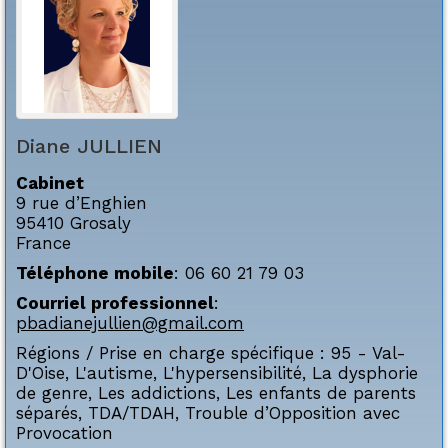
Diane
JULLIEN
Cabinet
9 rue d’Enghien
95410
Grosaly
France
Téléphone mobile
:
06 60 21 79 03
Courriel professionnel
:
pbadianejullien@gmail.com
Régions / Prise en charge spécifique :
95 - Val-
D'Oise
,
L'autisme
,
L'hypersensibilité
,
La dysphorie
de genre
,
Les addictions
,
Les enfants de parents
séparés
,
TDA/TDAH
,
Trouble d’Opposition avec
Provocation