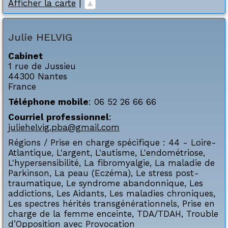
Afficher la carte
|
Julie
HELVIG
Cabinet
1 rue de Jussieu
44300
Nantes
France
Téléphone mobile
:
06 52 26 66 66
Courriel professionnel
:
juliehelvig.pba@gmail.com
Régions / Prise en charge spécifique :
44 - Loire-
Atlantique
,
L'argent
,
L'autisme
,
L'endométriose
,
L'hypersensibilité
,
La fibromyalgie
,
La maladie de
Parkinson
,
La peau (Eczéma)
,
Le stress post-
traumatique
,
Le syndrome abandonnique
,
Les
addictions
,
Les Aidants
,
Les maladies chroniques
,
Les spectres hérités transgénérationnels
,
Prise en
charge de la femme enceinte
,
TDA/TDAH
,
Trouble
d’Opposition avec Provocation