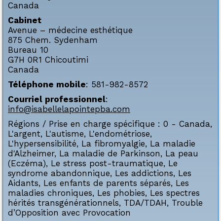
Canada
Cabinet
Avenue – médecine esthétique
875 Chem. Sydenham
Bureau 10
G7H 0R1
Chicoutimi
Canada
Téléphone mobile
:
581-982-8572
Courriel professionnel
:
info@isabellelapointepba.com
Régions / Prise en charge spécifique :
0 - Canada
,
L'argent
,
L'autisme
,
L'endométriose
,
L'hypersensibilité
,
La fibromyalgie
,
La maladie
d'Alzheimer
,
La maladie de Parkinson
,
La peau
(Eczéma)
,
Le stress post-traumatique
,
Le
syndrome abandonnique
,
Les addictions
,
Les
Aidants
,
Les enfants de parents séparés
,
Les
maladies chroniques
,
Les phobies
,
Les spectres
hérités transgénérationnels
,
TDA/TDAH
,
Trouble
d’Opposition avec Provocation