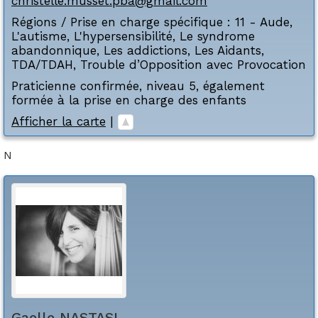
christelle.musset.pba@gmail.com
Régions / Prise en charge spécifique :
11 - Aude
,
L'autisme
,
L'hypersensibilité
,
Le syndrome
abandonnique
,
Les addictions
,
Les Aidants
,
TDA/TDAH
,
Trouble d’Opposition avec Provocation
Praticienne confirmée, niveau 5, également
formée à la prise en charge des enfants
Afficher la carte
|
N
Gaelle
NASTASI