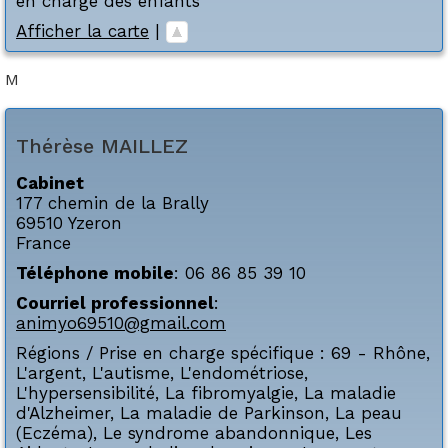
en charge des enfants
Afficher la carte
|
M
Thérèse
MAILLEZ
Cabinet
177 chemin de la Brally
69510
Yzeron
France
Téléphone mobile
:
06 86 85 39 10
Courriel professionnel
:
animyo69510@gmail.com
Régions / Prise en charge spécifique :
69 - Rhône
,
L'argent
,
L'autisme
,
L'endométriose
,
L'hypersensibilité
,
La fibromyalgie
,
La maladie
d'Alzheimer
,
La maladie de Parkinson
,
La peau
(Eczéma)
,
Le syndrome abandonnique
,
Les