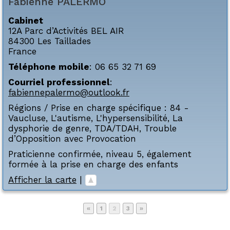
Fabienne
PALERMO
Cabinet
12A Parc d’Activités BEL AIR
84300
Les Taillades
France
Téléphone mobile
:
06 65 32 71 69
Courriel professionnel
:
fabiennepalermo@outlook.fr
Régions / Prise en charge spécifique :
84 -
Vaucluse
,
L'autisme
,
L'hypersensibilité
,
La
dysphorie de genre
,
TDA/TDAH
,
Trouble
d’Opposition avec Provocation
Praticienne confirmée, niveau 5, également
formée à la prise en charge des enfants
Afficher la carte
|
Page
Page
Page
«
1
2
3
»