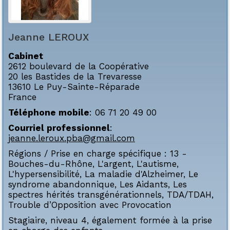
Jeanne
LEROUX
Cabinet
2612 boulevard de la Coopérative
20 les Bastides de la Trevaresse
13610
Le Puy-Sainte-Réparade
France
Téléphone mobile
:
06 71 20 49 00
Courriel professionnel
:
jeanne.leroux.pba@gmail.com
Régions / Prise en charge spécifique :
13 -
Bouches-du-Rhône
,
L'argent
,
L'autisme
,
L'hypersensibilité
,
La maladie d'Alzheimer
,
Le
syndrome abandonnique
,
Les Aidants
,
Les
spectres hérités transgénérationnels
,
TDA/TDAH
,
Trouble d’Opposition avec Provocation
Stagiaire, niveau 4, également formée à la prise