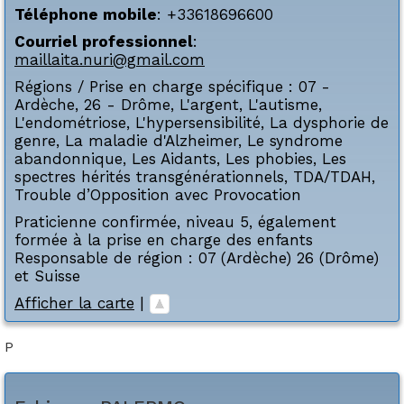
Téléphone mobile
:
+33618696600
Courriel professionnel
:
maillaita.nuri@gmail.com
Régions / Prise en charge spécifique :
07 -
Ardèche
,
26 - Drôme
,
L'argent
,
L'autisme
,
L'endométriose
,
L'hypersensibilité
,
La dysphorie de
genre
,
La maladie d'Alzheimer
,
Le syndrome
abandonnique
,
Les Aidants
,
Les phobies
,
Les
spectres hérités transgénérationnels
,
TDA/TDAH
,
Trouble d’Opposition avec Provocation
Praticienne confirmée, niveau 5, également
formée à la prise en charge des enfants
Responsable de région : 07 (Ardèche) 26 (Drôme)
et Suisse
Afficher la carte
|
P