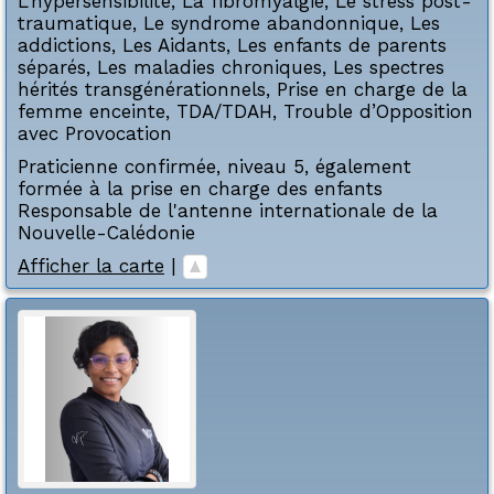
L'hypersensibilité
,
La fibromyalgie
,
Le stress post-
traumatique
,
Le syndrome abandonnique
,
Les
addictions
,
Les Aidants
,
Les enfants de parents
séparés
,
Les maladies chroniques
,
Les spectres
hérités transgénérationnels
,
Prise en charge de la
femme enceinte
,
TDA/TDAH
,
Trouble d’Opposition
avec Provocation
Praticienne confirmée, niveau 5, également
formée à la prise en charge des enfants
Responsable de l'antenne internationale de la
Nouvelle-Calédonie
Afficher la carte
|