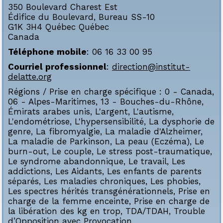
350 Boulevard Charest Est
Édifice du Boulevard, Bureau SS-10
G1K 3H4
Québec
Québec
Canada
Téléphone mobile
:
06 16 33 00 95
Courriel professionnel
:
direction@institut-
delatte.org
Régions / Prise en charge spécifique :
0 - Canada
,
06 - Alpes-Maritimes
,
13 - Bouches-du-Rhône
,
Émirats arabes unis
,
L'argent
,
L'autisme
,
L'endométriose
,
L'hypersensibilité
,
La dysphorie de
genre
,
La fibromyalgie
,
La maladie d'Alzheimer
,
La maladie de Parkinson
,
La peau (Eczéma)
,
Le
burn-out
,
Le couple
,
Le stress post-traumatique
,
Le syndrome abandonnique
,
Le travail
,
Les
addictions
,
Les Aidants
,
Les enfants de parents
séparés
,
Les maladies chroniques
,
Les phobies
,
Les spectres hérités transgénérationnels
,
Prise en
charge de la femme enceinte
,
Prise en charge de
la libération des kg en trop
,
TDA/TDAH
,
Trouble
d’Opposition avec Provocation