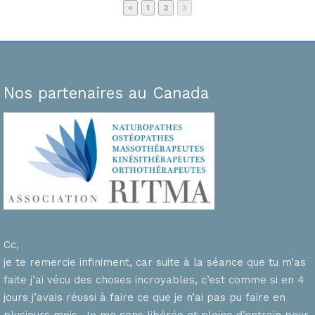
Page
Page
Page
«
1
2
3
Nos partenaires au Canada
Cc,
je te remercie infiniment, car suite à la séance que tu m’as
faite j’ai vécu des choses incroyables, c’est comme si en 4
n
jours j’avais réussi à faire ce que je n’ai pas pu faire en
plusieurs mois. Je me sens libérée et pleine d’entrain pour