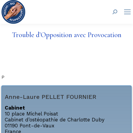
Recherc
Trouble d’Opposition avec Provocation
P
Anne-Laure
PELLET FOURNIER
Cabinet
10 place Michel Poisat
Cabinet d’ostéopathie de Charlotte Duby
01190
Pont-de-Vaux
France