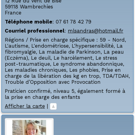
12 Rue du Vent de Bise
59118
Wambrechies
France
Téléphone mobile
:
07 61 78 42 79
Courriel professionnel
:
mlsandras@hotmail.fr
Régions / Prise en charge spécifique :
59 - Nord
,
L'autisme
,
L'endométriose
,
L'hypersensibilité
,
La
fibromyalgie
,
La maladie de Parkinson
,
La peau
(Eczéma)
,
Le deuil
,
Le harcèlement
,
Le stress
post-traumatique
,
Le syndrome abandonnique
,
Les maladies chroniques
,
Les phobies
,
Prise en
charge de la libération des kg en trop
,
TDA/TDAH
,
Trouble d’Opposition avec Provocation
Praticien confirmé, niveau 5, également formé à
la prise en charge des enfants
Afficher la carte
|