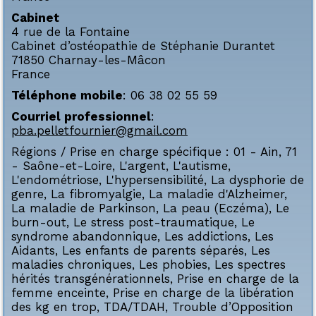
Cabinet
4 rue de la Fontaine
Cabinet d’ostéopathie de Stéphanie Durantet
71850
Charnay-les-Mâcon
France
Téléphone mobile
:
06 38 02 55 59
Courriel professionnel
:
pba.pelletfournier@gmail.com
Régions / Prise en charge spécifique :
01 - Ain
,
71
- Saône-et-Loire
,
L'argent
,
L'autisme
,
L'endométriose
,
L'hypersensibilité
,
La dysphorie de
genre
,
La fibromyalgie
,
La maladie d'Alzheimer
,
La maladie de Parkinson
,
La peau (Eczéma)
,
Le
burn-out
,
Le stress post-traumatique
,
Le
syndrome abandonnique
,
Les addictions
,
Les
Aidants
,
Les enfants de parents séparés
,
Les
maladies chroniques
,
Les phobies
,
Les spectres
hérités transgénérationnels
,
Prise en charge de la
femme enceinte
,
Prise en charge de la libération
des kg en trop
,
TDA/TDAH
,
Trouble d’Opposition