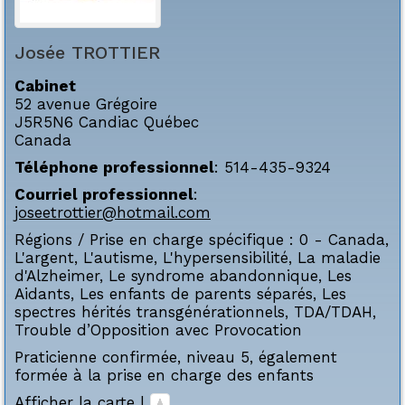
Josée
TROTTIER
Cabinet
52 avenue Grégoire
J5R5N6
Candiac
Québec
Canada
Téléphone professionnel
:
514-435-9324
Courriel professionnel
:
joseetrottier@hotmail.com
Régions / Prise en charge spécifique :
0 - Canada
,
L'argent
,
L'autisme
,
L'hypersensibilité
,
La maladie
d'Alzheimer
,
Le syndrome abandonnique
,
Les
Aidants
,
Les enfants de parents séparés
,
Les
spectres hérités transgénérationnels
,
TDA/TDAH
,
Trouble d’Opposition avec Provocation
Praticienne confirmée, niveau 5, également
formée à la prise en charge des enfants
Afficher la carte
|