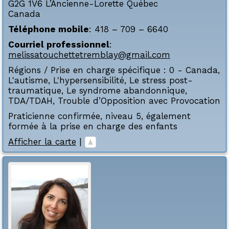
G2G 1V6
L’Ancienne-Lorette
Québec
Canada
Téléphone mobile
:
418 – 709 – 6640
Courriel professionnel
:
melissatouchettetremblay@gmail.com
Régions / Prise en charge spécifique :
0 - Canada
,
L'autisme
,
L'hypersensibilité
,
Le stress post-
traumatique
,
Le syndrome abandonnique
,
TDA/TDAH
,
Trouble d’Opposition avec Provocation
Praticienne confirmée, niveau 5, également
formée à la prise en charge des enfants
Afficher la carte
|