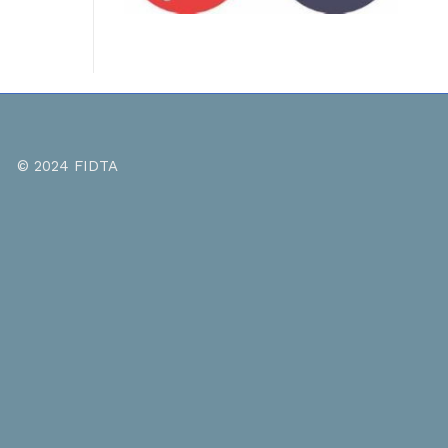
oir très chère Fayrouz
© 2024 FIDTA
Bonjour Fairo
merai te remercier pour ton cœur on a virus d
Je ne prends 
! Tu as parlé avec cœur
, comme dans tous
tu es déjà bi
cours! J ai bien apprécié le rappel sur le fait
à te remercie
la PBA n est pas une thérapie tiroir, que
J’ai souvent 
ue personne est différente et reagit
yoga mais app
éremment aux mêmes situations selon sa
ce que je res
onnalité, son passé, etc… (c est pour ça que j
pratiquer la 
 la PBA!), et aussi qd tu as parlé de volonté,
J’ai vraiment
changement!
passe dans m
s cordialement
mes collègues