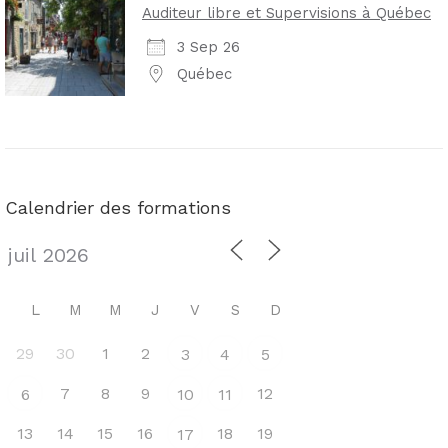
Auditeur libre et Supervisions à Québec
3 Sep 26
Québec
Calendrier des formations
L
M
M
J
V
S
D
29
30
1
2
3
4
5
7
8
9
12
6
10
11
13
14
15
16
18
19
17