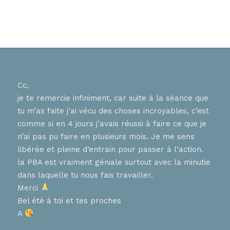
Cc,
Bons
je te remercie infiniment, car suite à la séance que
ur
J ai
tu m’as faite j’ai vécu des choses incroyables, c’est
nnent
hier
comme si en 4 jours j’avais réussi à faire ce que je
tes 
n’ai pas pu faire en plusieurs mois. Je me sens
en
que 
libérée et pleine d’entrain pour passer à l’action.
chaq
la PBA est vraiment géniale surtout avec la minutie
diff
, que
dans laquelle tu nous fais travailler.
pers
ces
Merci
aime
Bel été à toi et tes proches
de 
A
nt
Trè