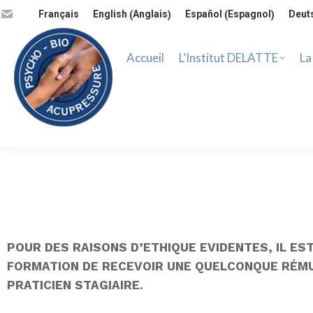
Accueil
L’Institut DELATTE
La 
Anglais
Espagnol
Français
English
Español
Deut
(
)
(
)
Accueil
L’Institut DELATTE
La
POUR DES RAISONS D’ETHIQUE EVIDENTES, IL E
FORMATION DE RECEVOIR UNE QUELCONQUE RÉMU
PRATICIEN STAGIAIRE.