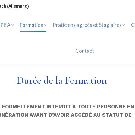
PBA
Formation
Praticiens agréés et Stagiaires
Ca
Allemand
sch
(
)
Contact
 PBA
Formation
Praticiens agréés et Stagiaires
C
Contact
Durée de la Formation
ST FORMELLEMENT INTERDIT À TOUTE PERSONNE EN
NÉRATION AVANT D’AVOIR ACCÉDÉ AU STATUT DE