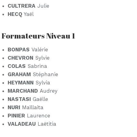
CULTRERA
Julie
HECQ
Yaël
Formateurs Niveau 1
BONPAS
Valérie
CHEVRON
Sylvie
COLAS
Sabrina
GRAHAM
Stéphanie
HEYMANN
Sylvia
MARCHAND
Audrey
NASTASI
Gaëlle
NURI
Maïllaita
PINIER
Laurence
VALADEAU
Laëtitia