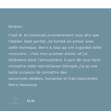
aine
Bonjour,
Bons
C’est M. et j’aimerais premièrement vous dire que
Je r
l’atelier était parfait, j’ai tombé en amour avec
joye
er
cette technique. Merci à tous qui ont organisé cette
verb
ique
rencontre , c’est mon premier atelier et j’ai
d’ap
se.
tellement aimé l’atmosphère. À part de nous faire
à ce
de
connaître cette merveilleuse thérapie, j’ai eu une
ress
,
belle occasion de connaître des
qu’i
n de
personnes dédiées, humaines et très inspirantes.
Merc
our.
Merci beaucoup
Je r
imme
M.M.
je m
Et e