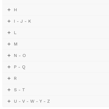
H
I - J - K
L
M
N - O
P - Q
R
S - T
U - V - W - Y - Z