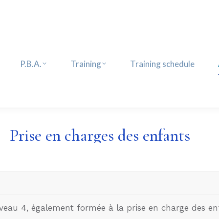
P.B.A.
Training
Training schedule
P.B.A.
Training
Training schedule
Prise en charges des enfants
niveau 4, également formée à la prise en charge des en