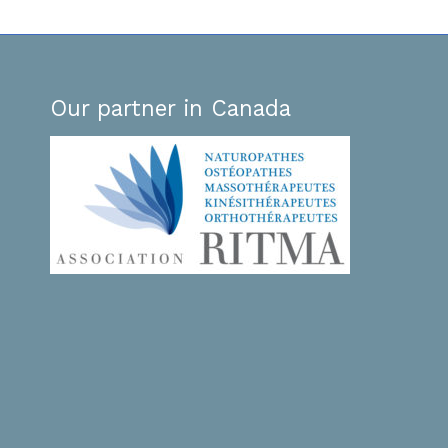
Our partner in Canada
Et un GROS merci pour la formation de la sem
dernière et l’EVP.
a montagne.
Hier j’ai eu une séance magnifique avec une
uvelle le WE
demande du lâcher prise…qui nous a fait voyag
r de tous tes
sur le chapitre du déracinement…dans une opt
-là, de ta
de résilience…puis sur le chapitre du lâcher pri
C’était magnifique et ça faisait tellement plus 
sens. Je sais que nous sommes des bébés PBA
 faire des
mais merci de nous accompagner sur le chemi
e revoir à
la PBA comme tu le fais… avec beaucoup d’am
r d’apprendre.
Toi et la PBA êtes de beaux cadeaux de vie!
Bisous
e âme dans