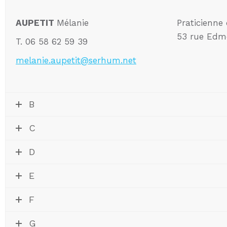
AUPETIT
Mélanie
Praticienne
53 rue Edmo
T. 06 58 62 59 39
melanie.aupetit@serhum.net
B
C
D
E
F
G