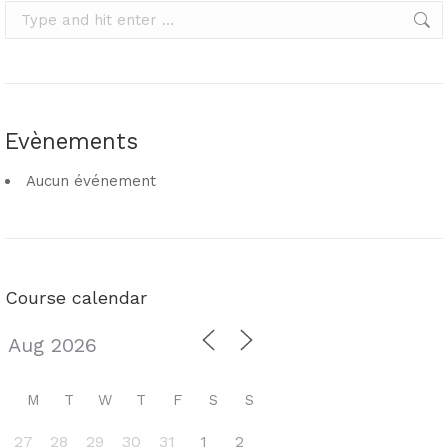
Search:
Evènements
Aucun événement
Course calendar
M
T
W
T
F
S
S
27
28
29
30
31
1
2