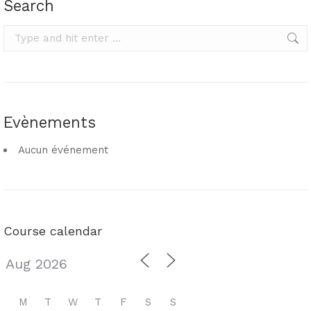
Search
Search:
Evènements
Aucun événement
Course calendar
M
T
W
T
F
S
S