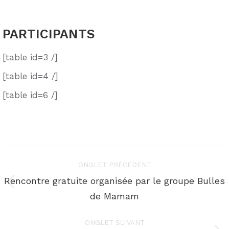
PARTICIPANTS
[table id=3 /]
[table id=4 /]
[table id=6 /]
Navigation
ONGLET PRÉCÉDENT
de
Rencontre gratuite organisée par le groupe Bulles
Onglet
de Mamam
commentaire
précédent
ONGLET SUIVANT