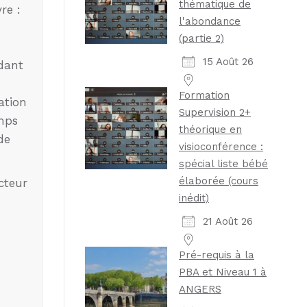
thématique de
re :
l'abondance
(partie 2)
15 Août 26
ndant
Formation
ation
Supervision 2+
emps
théorique en
de
visioconférence :
spécial liste bébé
élaborée (cours
cteur
inédit)
21 Août 26
Pré-requis à la
PBA et Niveau 1 à
ANGERS