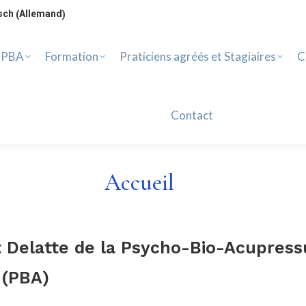
PBA
Formation
Praticiens agréés et Stagiaires
Ca
Allemand
sch
(
)
Contact
 PBA
Formation
Praticiens agréés et Stagiaires
C
Contact
Accueil
ut Delatte de la Psycho-Bio-Acupress
(PBA)