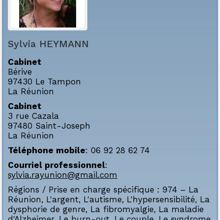
Sylvia
HEYMANN
Cabinet
Bérive
97430
Le Tampon
La Réunion
Cabinet
3 rue Cazala
97480
Saint-Joseph
La Réunion
Téléphone mobile
:
06 92 28 62 74
Courriel professionnel
:
sylvia.rayunion@gmail.com
Régions / Prise en charge spécifique :
974 – La
Réunion
,
L'argent
,
L'autisme
,
L'hypersensibilité
,
La
dysphorie de genre
,
La fibromyalgie
,
La maladie
d'Alzheimer
,
Le burn-out
,
Le couple
,
Le syndrome