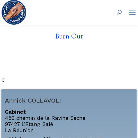
Recherc
Burn Out
C
Annick
COLLAVOLI
Cabinet
450 chemin de la Ravine Sèche
97427
L’Etang Salé
La Réunion