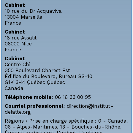
Cabinet
10 rue du Dr Acquaviva
13004
Marseille
France
Cabinet
18 rue Assalit
06000
Nice
France
Cabinet
Centre Chi
350 Boulevard Charest Est
Édifice du Boulevard, Bureau SS-10
G1K 3H4
Québec
Québec
Canada
Téléphone mobile
:
06 16 33 00 95
Courriel professionnel
:
direction@institut-
delatte.org
Régions / Prise en charge spécifique :
0 - Canada
,
06 - Alpes-Maritimes
,
13 - Bouches-du-Rhône
,
Émirats arabes unis
,
L'argent
,
L'autisme
,