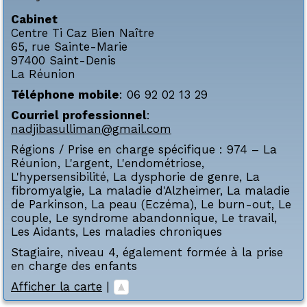
Cabinet
Centre Ti Caz Bien Naître
65, rue Sainte-Marie
97400
Saint-Denis
La Réunion
Téléphone mobile
:
06 92 02 13 29
Courriel professionnel
:
nadjibasulliman@gmail.com
Régions / Prise en charge spécifique :
974 – La
Réunion
,
L'argent
,
L'endométriose
,
L'hypersensibilité
,
La dysphorie de genre
,
La
fibromyalgie
,
La maladie d'Alzheimer
,
La maladie
de Parkinson
,
La peau (Eczéma)
,
Le burn-out
,
Le
couple
,
Le syndrome abandonnique
,
Le travail
,
Les Aidants
,
Les maladies chroniques
Stagiaire, niveau 4, également formée à la prise
en charge des enfants
Afficher la carte
|