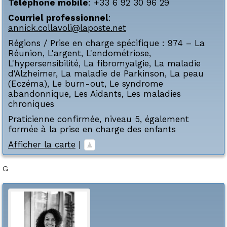
Téléphone mobile
:
+33 6 92 30 96 29
Courriel professionnel
:
annick.collavoli@laposte.net
Régions / Prise en charge spécifique :
974 – La
Réunion
,
L'argent
,
L'endométriose
,
L'hypersensibilité
,
La fibromyalgie
,
La maladie
d'Alzheimer
,
La maladie de Parkinson
,
La peau
(Eczéma)
,
Le burn-out
,
Le syndrome
abandonnique
,
Les Aidants
,
Les maladies
chroniques
Praticienne confirmée, niveau 5, également
formée à la prise en charge des enfants
Afficher la carte
|
G