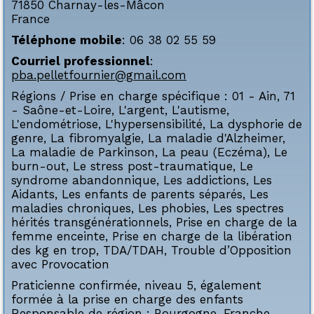
71850
Charnay-les-Mâcon
France
Téléphone mobile
:
06 38 02 55 59
Courriel professionnel
:
pba.pelletfournier@gmail.com
Régions / Prise en charge spécifique :
01 - Ain
,
71
- Saône-et-Loire
,
L'argent
,
L'autisme
,
L'endométriose
,
L'hypersensibilité
,
La dysphorie de
genre
,
La fibromyalgie
,
La maladie d'Alzheimer
,
La maladie de Parkinson
,
La peau (Eczéma)
,
Le
burn-out
,
Le stress post-traumatique
,
Le
syndrome abandonnique
,
Les addictions
,
Les
Aidants
,
Les enfants de parents séparés
,
Les
maladies chroniques
,
Les phobies
,
Les spectres
hérités transgénérationnels
,
Prise en charge de la
femme enceinte
,
Prise en charge de la libération
des kg en trop
,
TDA/TDAH
,
Trouble d’Opposition
avec Provocation
Praticienne confirmée, niveau 5, également
formée à la prise en charge des enfants
Responsable de région : Bourgogne-Franche-