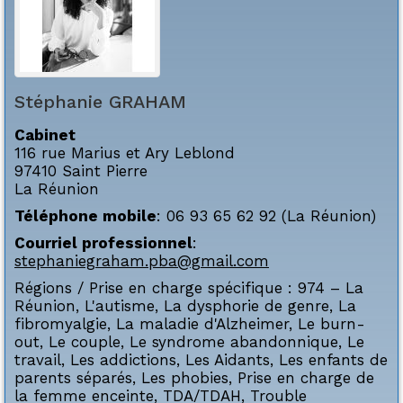
Stéphanie
GRAHAM
Cabinet
116 rue Marius et Ary Leblond
97410
Saint Pierre
La Réunion
Téléphone mobile
:
06 93 65 62 92 (La Réunion)
Courriel professionnel
:
stephaniegraham.pba@gmail.com
Régions / Prise en charge spécifique :
974 – La
Réunion
,
L'autisme
,
La dysphorie de genre
,
La
fibromyalgie
,
La maladie d'Alzheimer
,
Le burn-
out
,
Le couple
,
Le syndrome abandonnique
,
Le
travail
,
Les addictions
,
Les Aidants
,
Les enfants de
parents séparés
,
Les phobies
,
Prise en charge de
la femme enceinte
,
TDA/TDAH
,
Trouble