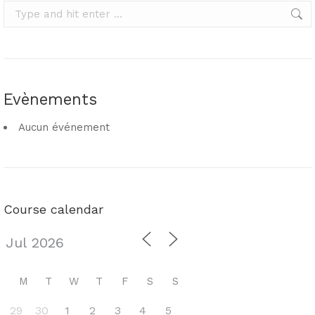
Search:
Evènements
Aucun événement
Course calendar
M
T
W
T
F
S
S
29
30
1
2
3
4
5