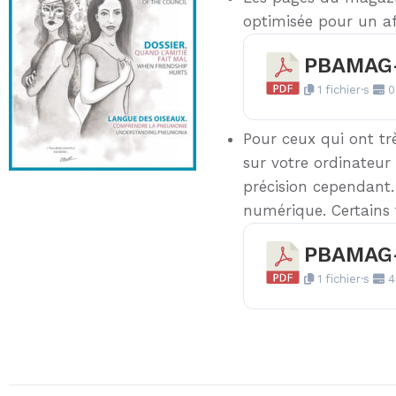
optimisée pour un af
PBAMAG-
1 fichier·s
0
Pour ceux qui ont tr
sur votre ordinateur
précision cependant
numérique. Certains 
PBAMAG-
1 fichier·s
4