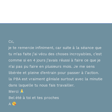
Cc,
Bons
je te remercie infiniment, car suite à la séance que
ur
J ai
tu m’as faite j’ai vécu des choses incroyables, c’est
nnent
hier
comme si en 4 jours j’avais réussi à faire ce que je
tes 
n’ai pas pu faire en plusieurs mois. Je me sens
en
que 
libérée et pleine d’entrain pour passer à l’action.
chaq
la PBA est vraiment géniale surtout avec la minutie
diff
, que
dans laquelle tu nous fais travailler.
pers
ces
Merci
aime
Bel été à toi et tes proches
de 
A
nt
Trè