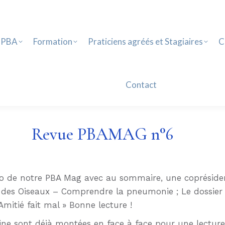
PBA
Formation
Praticiens agréés et Stagiaires
Ca
Contact
 PBA
Formation
Praticiens agréés et Stagiaires
C
Contact
Revue PBAMAG n°6
o de notre PBA Mag avec au sommaire, une copréside
e des Oiseaux – Comprendre la pneumonie ; Le dossier
mitié fait mal » Bonne lecture !
ne sont déjà montées en face à face pour une lecture