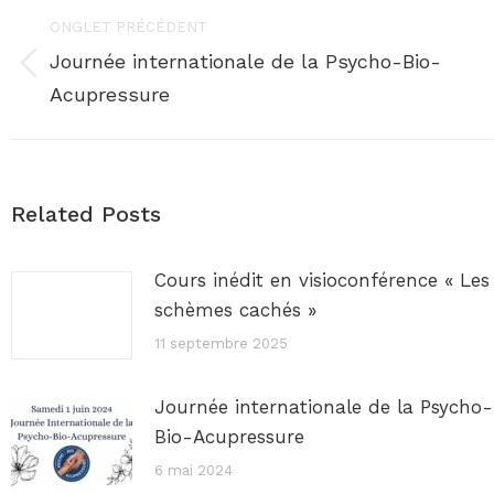
Navigation
ONGLET PRÉCÉDENT
de
Journée internationale de la Psycho-Bio-
Onglet
Acupressure
commentaire
précédent
Related Posts
Cours inédit en visioconférence « Les
schèmes cachés »
11 septembre 2025
Journée internationale de la Psycho-
Bio-Acupressure
6 mai 2024