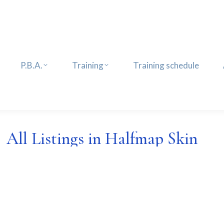
P.B.A.
Training
Training schedule
P.B.A.
Training
Training schedule
All Listings in Halfmap Skin