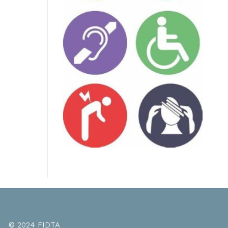
oir Faïrouz,
© 2024 FIDTA
Bonjour Faïro