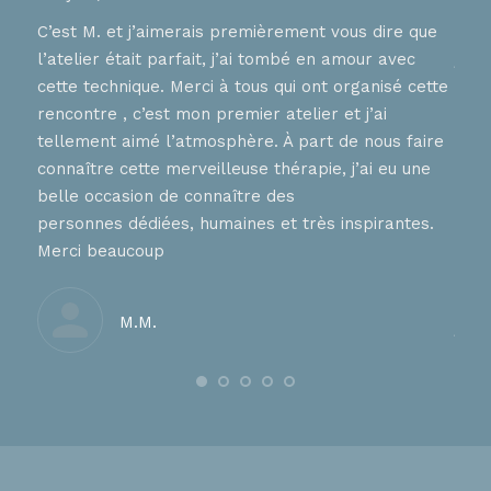
C’est M. et j’aimerais premièrement vous dire que
Je r
l’atelier était parfait, j’ai tombé en amour avec
joye
er
cette technique. Merci à tous qui ont organisé cette
verb
ique
rencontre , c’est mon premier atelier et j’ai
d’ap
se.
tellement aimé l’atmosphère. À part de nous faire
à ce
de
connaître cette merveilleuse thérapie, j’ai eu une
ress
,
belle occasion de connaître des
qu’i
n de
personnes dédiées, humaines et très inspirantes.
Merc
our.
Merci beaucoup
Je r
imme
M.M.
je m
Et e
sens
que 
impr
arri