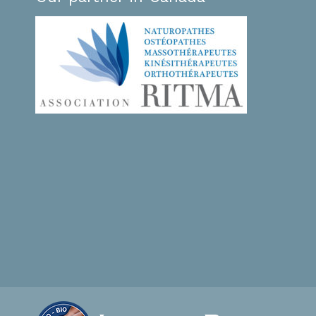
dernière et l’EVP.
a montagne.
Hier j’ai eu une séance magnifique avec une
uvelle le WE
demande du lâcher prise…qui nous a fait voyag
r de tous tes
sur le chapitre du déracinement…dans une opt
-là, de ta
de résilience…puis sur le chapitre du lâcher pri
C’était magnifique et ça faisait tellement plus 
sens. Je sais que nous sommes des bébés PBA
 faire des
mais merci de nous accompagner sur le chemi
e revoir à
la PBA comme tu le fais… avec beaucoup d’am
r d’apprendre.
Toi et la PBA êtes de beaux cadeaux de vie!
Bisous
e âme dans
J.