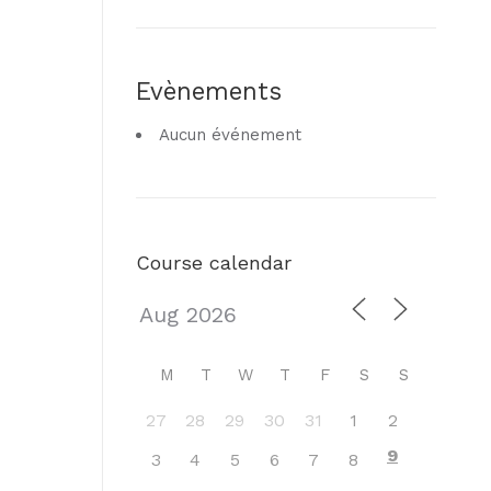
Evènements
Aucun événement
Course calendar
M
T
W
T
F
S
S
27
28
29
30
31
1
2
9
3
4
5
6
7
8