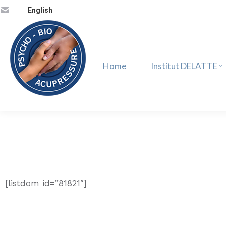
English
Home
Institut DELATTE
Home
Institut DELATTE
[listdom id=”81821″]