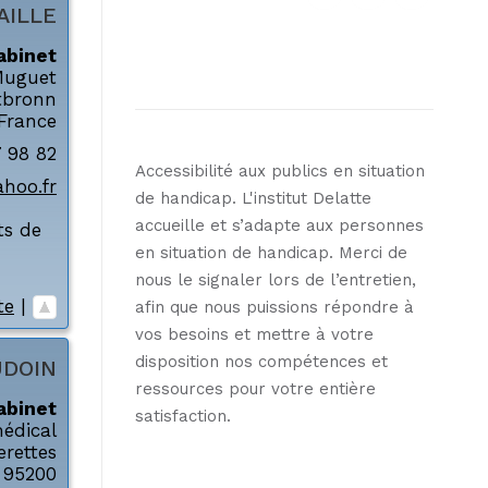
AILLE
abinet
Muguet
tbronn
France
7 98 82
Accessibilité aux publics en situation
ahoo.fr
de handicap. L'institut Delatte
accueille et s’adapte aux personnes
ts de
en situation de handicap. Merci de
nous le signaler lors de l’entretien,
te
|
afin que nous puissions répondre à
vos besoins et mettre à votre
disposition nos compétences et
UDOIN
ressources pour votre entière
abinet
satisfaction.
édical
rettes
95200