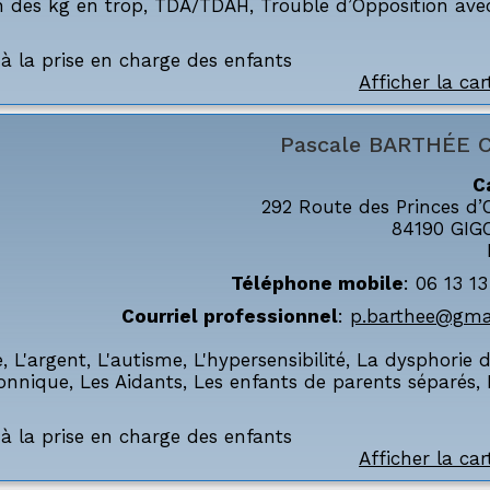
on des kg en trop
,
TDA/TDAH
,
Trouble d’Opposition ave
à la prise en charge des enfants
Afficher la car
Pascale
BARTHÉE 
C
292 Route des Princes d’
84190
GIG
Téléphone mobile
:
06 13 1
Courriel professionnel
:
p.barthee@gma
e
,
L'argent
,
L'autisme
,
L'hypersensibilité
,
La dysphorie 
onnique
,
Les Aidants
,
Les enfants de parents séparés
,
à la prise en charge des enfants
Afficher la car