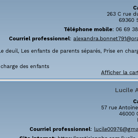
C
263 C rue d
69360
Téléphone mobile
:
06 69 38
Courriel professionnel
:
alexandra.bonnet791@ora
Le deuil
,
Les enfants de parents séparés
,
Prise en char
n charge des enfants
Afficher la car
Lucile
C
57 rue Antoin
46000
Courriel professionnel
:
lucile00976@gma