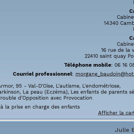
C
Cabine
14340
Camb
C
Cabine
16 rue de la v
22410
saint quay Po
Téléphone mobile
:
06 16 0
Courriel professionnel
:
morgane_baudoin@hotm
Armor
,
95 - Val-D'Oise
,
L'autisme
,
L'endométriose
,
arkinson
,
La peau (Eczéma)
,
Les enfants de parents s
rouble d’Opposition avec Provocation
à la prise en charge des enfants
Afficher la car
Julie