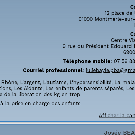
C
12 place de l
01090
Montmerle-sur
C
Centre Vi
9 rue du Président Edouard 
6900
Téléphone mobile
:
07 56 88
Courriel professionnel
:
juliebayle.pba@gma
 Rhône
,
L'argent
,
L'autisme
,
L'hypersensibilité
,
La mala
tions
,
Les Aidants
,
Les enfants de parents séparés
,
Les
e de la libération des kg en trop
à la prise en charge des enfants
Afficher la car
Josée
BEA