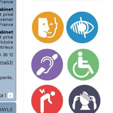
France
abinet
t privé
remer
France
abinet
t privé
ictoire
rtrieux
8 38 12
ail.fr
éparés
,
te
|
BAYLE