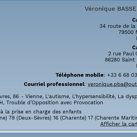
Véronique
BASSE
C
34 route de la
79500
C
2 rue Paul
86280
Saint
Téléphone mobile
:
+33 6 68 03
Courriel professionnel
:
veronique.pba@outl
vres
,
86 - Vienne
,
L'autisme
,
L'hypersensibilité
,
La dysp
H
,
Trouble d’Opposition avec Provocation
à la prise en charge des enfants
ne) 79 (Deux-Sèvres) 16 (Charente) 17 (Charente Marit
Afficher la car