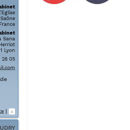
abinet
’Eglise
-Saône
France
abinet
a Sana
Herriot
1
Lyon
 28 05
il.com
die
te
|
UDRY