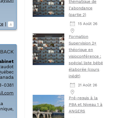
-ayllon
thématique de
l'abondance
(partie 2)
15 Août 26
te
|
Formation
Supervision 2+
théorique en
BACK
visioconférence :
abinet
spécial liste bébé
Raudot
élaborée (cours
Québec
inédit)
anada
3-0381
21 Août 26
il.com
Pré-requis à la
La
PBA et Niveau 1 à
nique
,
ANGERS
s