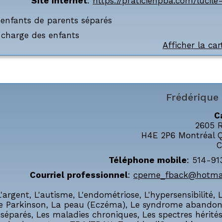
Site internet
:
https://praticienpba.com/lucile
 enfants de parents séparés
n charge des enfants
Afficher la car
Frédérique
C
2605 
H4E 2P6
Montréal
C
Téléphone mobile
:
514-91
Courriel professionnel
:
cpeme_fback@hotma
L'argent
,
L'autisme
,
L'endométriose
,
L'hypersensibilité
,
e Parkinson
,
La peau (Eczéma)
,
Le syndrome abandon
 séparés
,
Les maladies chroniques
,
Les spectres hérité