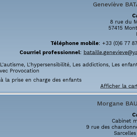
Geneviève
BAT
C
8 rue du 
57415
Mon
Téléphone mobile
:
+33 (0)6 77 8
Courriel professionnel
:
bataille.genevieve@y
L'autisme
,
L'hypersensibilité
,
Les addictions
,
Les enfan
avec Provocation
à la prise en charge des enfants
Afficher la car
Morgane
BA
C
Cabinet m
9 rue des chardonne
Sarcelles