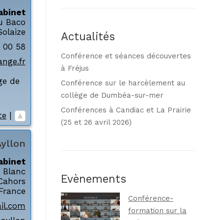
abinet
u Baco
Solaize
Actualités
 00 58
Conférence et séances découvertes
nge.fr
à Fréjus
ge de
Conférence sur le harcèlement au
collège de Dumbéa-sur-mer
Conférences à Candiac et La Prairie
te
|
(25 et 26 avril 2026)
Ayllon
abinet
e Blanc
Evènements
Cahors
France
Conférence-
il.com
formation sur la