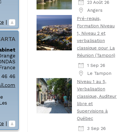
c
23 Août 26
Angers
Pré-requis,
te
|
Formation Niveau
1, Niveau 2 et
CARTA
verbalisation
classique pour La
abinet
Réunion (Tampon)
Orange
ONDAS
1 Sep 26
France
Le Tampon
3 46 46
Niveau 1 au 5,
il.com
Verbalisation
classique, Auditeur
de
Les
libre et
Supervisions à
Québec
te
|
3 Sep 26