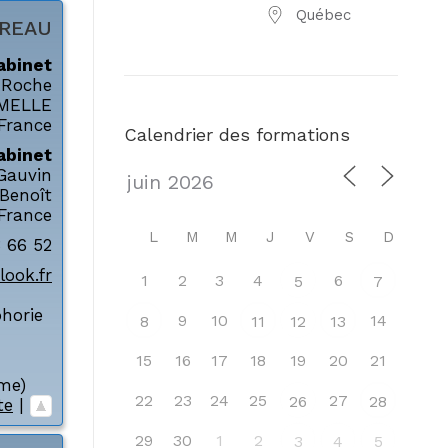
Québec
REAU
abinet
 Roche
MELLE
France
Calendrier des formations
abinet
 Gauvin
 Benoît
France
L
M
M
J
V
S
D
 66 52
ook.fr
1
2
3
4
6
5
7
horie
9
10
14
8
11
12
13
15
16
17
18
19
20
21
ime)
22
23
24
25
27
26
28
te
|
29
30
1
2
3
4
5