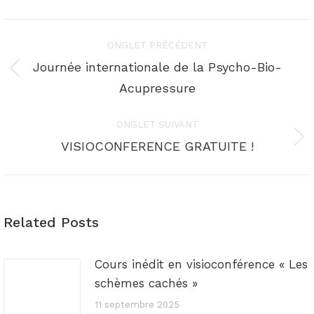
Navigation
ONGLET PRÉCÉDENT
de
Journée internationale de la Psycho-Bio-
Onglet
Acupressure
commentaire
précédent
ONGLET SUIVANT
Onglet
VISIOCONFERENCE GRATUITE !
suivant
Related Posts
Cours inédit en visioconférence « Les
schèmes cachés »
11 septembre 2025