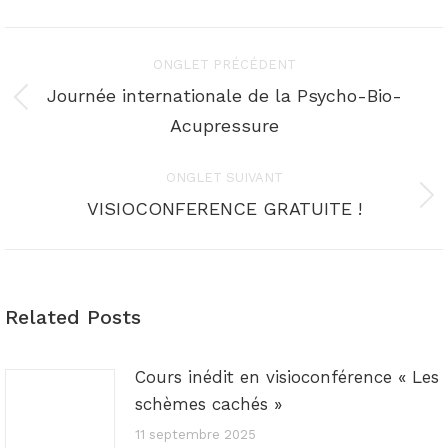
Navigation
ONGLET PRÉCÉDENT
de
Journée internationale de la Psycho-Bio-
Onglet
Acupressure
commentaire
précédent
ONGLET SUIVANT
Onglet
VISIOCONFERENCE GRATUITE !
suivant
Related Posts
Cours inédit en visioconférence « Les
schèmes cachés »
11 septembre 2025