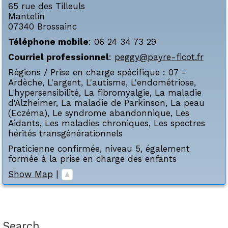
65 rue des Tilleuls
Mantelin
07340
Brossainc
Téléphone mobile
:
06 24 34 73 29
Courriel professionnel
:
peggy@payre-ficot.fr
Régions / Prise en charge spécifique :
07 -
Ardèche
,
L'argent
,
L'autisme
,
L'endométriose
,
L'hypersensibilité
,
La fibromyalgie
,
La maladie
d'Alzheimer
,
La maladie de Parkinson
,
La peau
(Eczéma)
,
Le syndrome abandonnique
,
Les
Aidants
,
Les maladies chroniques
,
Les spectres
hérités transgénérationnels
Praticienne confirmée, niveau 5, également
formée à la prise en charge des enfants
Show Map
|
Search