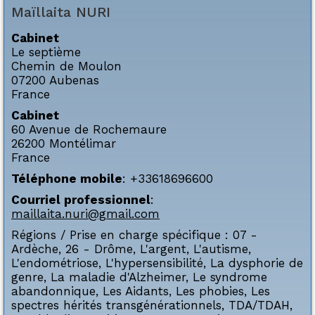
Maïllaita
NURI
Cabinet
Le septième
Chemin de Moulon
07200
Aubenas
France
Cabinet
60 Avenue de Rochemaure
26200
Montélimar
France
Téléphone mobile
:
+33618696600
Courriel professionnel
:
maillaita.nuri@gmail.com
Régions / Prise en charge spécifique :
07 -
Ardèche
,
26 - Drôme
,
L'argent
,
L'autisme
,
L'endométriose
,
L'hypersensibilité
,
La dysphorie de
genre
,
La maladie d'Alzheimer
,
Le syndrome
abandonnique
,
Les Aidants
,
Les phobies
,
Les
spectres hérités transgénérationnels
,
TDA/TDAH
,