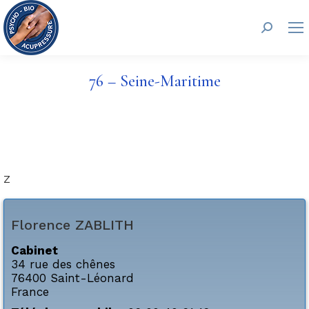
Search:
76 – Seine-Maritime
Z
Florence
ZABLITH
Cabinet
34 rue des chênes
76400
Saint-Léonard
France