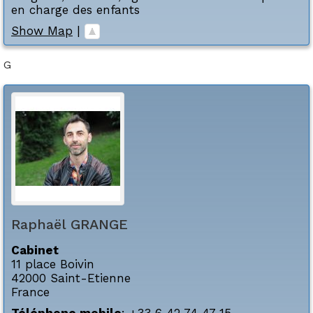
en charge des enfants
Show Map
|
G
Raphaël
GRANGE
Cabinet
11 place Boivin
42000
Saint-Etienne
France
Téléphone mobile
:
+33 6 42 74 47 15