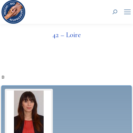
Search:
42 – Loire
B