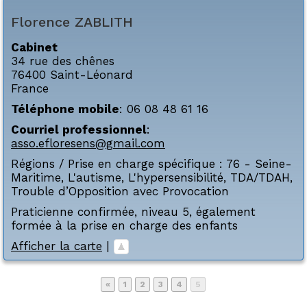
Florence
ZABLITH
Cabinet
34 rue des chênes
76400
Saint-Léonard
France
Téléphone mobile
:
06 08 48 61 16
Courriel professionnel
:
asso.efloresens@gmail.com
Régions / Prise en charge spécifique :
76 - Seine-
Maritime
,
L'autisme
,
L'hypersensibilité
,
TDA/TDAH
,
Trouble d’Opposition avec Provocation
Praticienne confirmée, niveau 5, également
formée à la prise en charge des enfants
Afficher la carte
|
Page
Page
Page
Page
Page
«
1
2
3
4
5