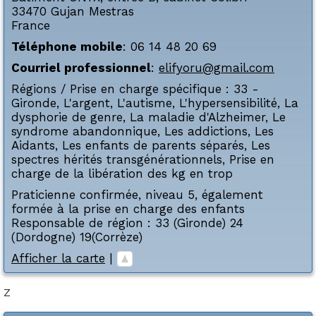
33470
Gujan Mestras
France
Téléphone mobile
:
06 14 48 20 69
Courriel professionnel
:
elifyoru@gmail.com
Régions / Prise en charge spécifique :
33 -
Gironde
,
L'argent
,
L'autisme
,
L'hypersensibilité
,
La
dysphorie de genre
,
La maladie d'Alzheimer
,
Le
syndrome abandonnique
,
Les addictions
,
Les
Aidants
,
Les enfants de parents séparés
,
Les
spectres hérités transgénérationnels
,
Prise en
charge de la libération des kg en trop
Praticienne confirmée, niveau 5, également
formée à la prise en charge des enfants
Responsable de région : 33 (Gironde) 24
(Dordogne) 19(Corrèze)
Afficher la carte
|
Z