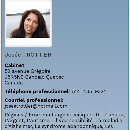
Josée
TROTTIER
Cabinet
52 avenue Grégoire
J5R5N6
Candiac
Québec
Canada
Téléphone professionnel
:
514-435-9324
Courriel professionnel
:
joseetrottier@hotmail.com
Régions / Prise en charge spécifique :
0 - Canada
,
L'argent
,
L'autisme
,
L'hypersensibilité
,
La maladie
d'Alzheimer
,
Le syndrome abandonnique
,
Les